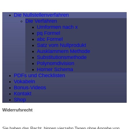
Die Nullstellenverfahren
Die Verfahren
Umformen nach x
pq Formel
abc Formel
Satz vom Nullprodukt
Ausklammern Methode
Substitutionsmethode
Polynomdivision
Horner Schema
PDFs und Checklisten
Vokabeln
Bonus-Videos
Kontakt
Shop
Widerrufsrecht
Sie haben das Recht, binnen vierzehn Tagen ohne Angabe von