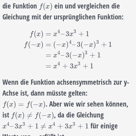
die Funktion
ein und vergleichen die
f
(
x
)
(
)
f
x
Gleichung mit der ursprünglichen Funktion:
4
3
(
)
=
–
3
+
1
f
x
x
x
4
3
(
−
)
=
(
−
)
–
3
(
−
)
+
1
f
x
x
x
f
(
x
)
=
x
4
–
3
x
3
+
1
f
(
−
x
)
=
(
−
x
)
4
–
3
(
−
x
)
3
+
1
=
x
4
–
3
(
4
3
=
–
3
(
−
)
+
1
x
x
4
3
=
+
3
+
1
x
x
Wenn die Funktion achsensymmetrisch zur y-
Achse ist, dann müsste gelten:
. Aber wie wir sehen können,
f
(
x
)
=
f
(
−
x
)
(
)
=
(
−
)
f
x
f
x
ist
, da die Gleichung
f
(
x
)
≠
f
(
−
x
)
(
)
≠
(
−
)
f
x
f
x
4
3
4
3
für einige
x
4
–
3
x
3
+
1
≠
x
4
+
3
x
3
+
1
–
3
+
1
≠
+
3
+
1
x
x
x
x