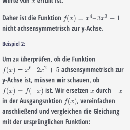
Werte von
erfüllt ist.
x
x
4
3
Daher ist die Funktion
f
(
x
)
=
x
4
–
3
x
3
+
1
(
)
=
–
3
+
1
f
x
x
x
nicht achsensymmetrisch zur y-Achse.
Beispiel 2:
Um zu überprüfen, ob die Funktion
6
2
achsensymmetrisch zur
f
(
x
)
=
x
6
–
2
x
2
+
5
(
)
=
–
2
+
5
f
x
x
x
y-Achse ist, müssen wir schauen, ob
ist. Wir ersetzen
durch
f
(
x
)
=
f
(
−
x
)
x
−
x
(
)
=
(
−
)
−
f
x
f
x
x
x
in der Ausgangsnktion
, vereinfachen
f
(
x
)
(
)
f
x
anschließend und vergleichen die Gleichung
mit der ursprünglichen Funktion: