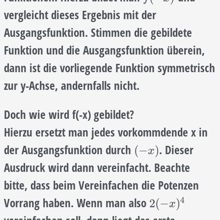
vergleicht dieses Ergebnis mit der
Ausgangsfunktion. Stimmen die gebildete
Funktion und die Ausgangsfunktion überein,
dann ist die vorliegende Funktion symmetrisch
zur y-Achse, andernfalls nicht.
Doch wie wird f(-x) gebildet?
Hierzu ersetzt man jedes vorkommdende x in
der Ausgangsfunktion durch
. Dieser
(
−
x
)
(
−
)
x
Ausdruck wird dann vereinfacht. Beachte
bitte, dass beim Vereinfachen die Potenzen
4
Vorrang haben. Wenn man also
2
(
−
x
)
4
2
(
−
)
x