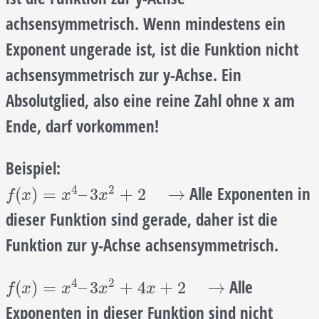
achsensymmetrisch. Wenn mindestens ein
Exponent ungerade ist, ist die Funktion nicht
achsensymmetrisch zur y-Achse. Ein
Absolutglied, also eine reine Zahl ohne x am
Ende, darf vorkommen!
Beispiel:
4
2
Alle Exponenten in
f
(
x
)
=
x
4
–
3
x
2
+
2
→
(
)
=
–
3
+
2
→
f
x
x
x
dieser Funktion sind gerade, daher ist die
Funktion zur y-Achse achsensymmetrisch.
4
2
Alle
f
(
x
)
=
x
4
–
3
x
2
+
4
x
+
2
→
(
)
=
–
3
+
4
+
2
→
f
x
x
x
x
Exponenten in dieser Funktion sind nicht