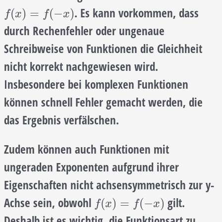
. Es kann vorkommen, dass
f
(
x
)
=
f
(
−
x
)
(
)
=
(
−
)
f
x
f
x
durch Rechenfehler oder ungenaue
Schreibweise von Funktionen die Gleichheit
nicht korrekt nachgewiesen wird.
Insbesondere bei komplexen Funktionen
können schnell Fehler gemacht werden, die
das Ergebnis verfälschen.
Zudem können auch Funktionen mit
ungeraden Exponenten aufgrund ihrer
Eigenschaften nicht achsensymmetrisch zur y-
Achse sein, obwohl
gilt.
f
(
x
)
=
f
(
−
x
)
(
)
=
(
−
)
f
x
f
x
Deshalb ist es wichtig, die Funktionsart zu