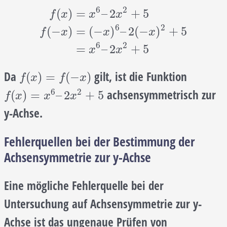
6
2
(
)
=
–
2
+
5
f
x
x
x
6
2
f
(
x
)
=
x
6
–
2
x
2
+
5
f
(
−
x
)
=
(
−
x
)
6
–
2
(
−
x
)
2
+
5
=
x
6
–
2
x
(
−
)
=
(
−
)
–
2
(
−
)
+
5
f
x
x
x
6
2
=
–
2
+
5
x
x
Da
gilt, ist die Funktion
f
(
x
)
=
f
(
−
x
)
(
)
=
(
−
)
f
x
f
x
6
2
achsensymmetrisch zur
f
(
x
)
=
x
6
–
2
x
2
+
5
(
)
=
–
2
+
5
f
x
x
x
y-Achse.
Fehlerquellen bei der Bestimmung der
Achsensymmetrie zur y-Achse
Eine mögliche Fehlerquelle bei der
Untersuchung auf Achsensymmetrie zur y-
Achse ist das ungenaue Prüfen von