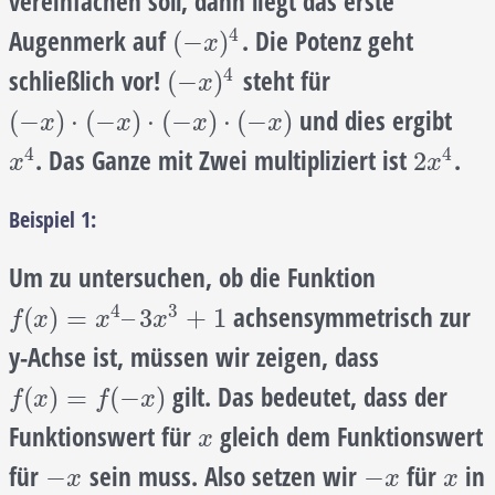
vereinfachen soll, dann liegt das erste
4
Augenmerk auf
. Die Potenz geht
(
−
x
)
4
(
−
)
x
4
schließlich vor!
steht für
(
−
x
)
4
(
−
)
x
und dies ergibt
(
−
x
)
⋅
(
−
x
)
⋅
(
−
x
)
⋅
(
−
x
)
(
−
)
⋅
(
−
)
⋅
(
−
)
⋅
(
−
)
x
x
x
x
4
4
. Das Ganze mit Zwei multipliziert ist
.
x
4
2
x
4
2
x
x
Beispiel 1:
Um zu untersuchen, ob die Funktion
4
3
achsensymmetrisch zur
f
(
x
)
=
x
4
–
3
x
3
+
1
(
)
=
–
3
+
1
f
x
x
x
y-Achse ist, müssen wir zeigen, dass
gilt. Das bedeutet, dass der
f
(
x
)
=
f
(
−
x
)
(
)
=
(
−
)
f
x
f
x
Funktionswert für
gleich dem Funktionswert
x
x
für
sein muss. Also setzen wir
für
in
−
x
−
x
x
−
−
x
x
x