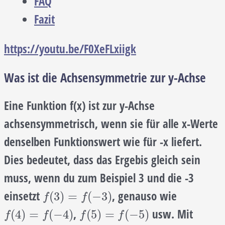
FAQ
Fazit
https://youtu.be/F0XeFLxiigk
Was ist die Achsensymmetrie zur y-Achse
Eine Funktion f(x) ist zur y-Achse
achsensymmetrisch, wenn sie für alle x-Werte
denselben Funktionswert wie für -x liefert.
Dies bedeutet, dass das Ergebis gleich sein
muss, wenn du zum Beispiel 3 und die -3
einsetzt
, genauso wie
f
(
3
)
=
f
(
−
3
)
(
3
)
=
(
−
3
)
f
f
,
usw. Mit
f
(
4
)
=
f
(
−
4
)
f
(
5
)
=
f
(
−
5
)
(
4
)
=
(
−
4
)
(
5
)
=
(
−
5
)
f
f
f
f