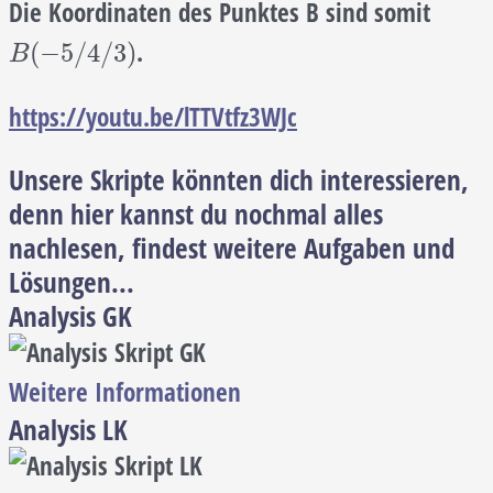
Die Koordinaten des Punktes B sind somit
.
B
(
−
5
/
4
/
3
)
(
−
5
/
4
/
3
)
B
https://youtu.be/lTTVtfz3WJc
Unsere Skripte könnten dich interessieren,
denn hier kannst du nochmal alles
nachlesen, findest weitere Aufgaben und
Lösungen...
Analysis GK
Weitere Informationen
Analysis LK