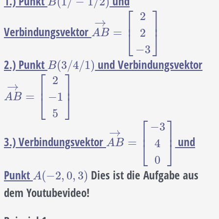
1.) Punkt
und
B
(
1
/
−
1
/
2
)
(
1
/
−
1
/
2
)
B
⎡
⎤
2
→
⎢
⎥
Verbindungsvektor
A
B
→
=
[
2
2
−
3
]
=
2
⎣
⎦
A
B
−
3
2.) Punkt
und Verbindungsvektor
B
(
3
/
4
/
1
)
(
3
/
4
/
1
)
B
⎡
⎤
2
→
⎢
⎥
A
B
→
=
[
2
−
1
5
]
=
−
1
⎣
⎦
A
B
5
⎡
⎤
−
3
→
⎢
⎥
3.) Verbindungsvektor
und
A
B
→
=
[
−
3
4
0
]
=
4
⎣
⎦
A
B
0
Punkt
Dies ist die Aufgabe aus
A
(
−
2
,
0
,
3
)
(
−
2
,
0
,
3
)
A
dem Youtubevideo!