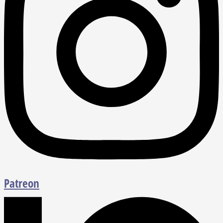
Patreon