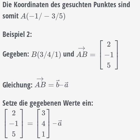
Die Koordinaten des gesuchten Punktes sind
somit
A
(
−
1
/
−
3
/
5
)
(
−
1
/
−
3
/
5
)
A
Beispiel 2:
⎡
⎤
2
→
⎢
⎥
Gegeben:
und
B
(
3
/
4
/
1
)
A
B
→
=
[
2
−
1
5
]
(
3
/
4
/
1
)
=
−
1
⎣
⎦
B
A
B
5
→
⃗
Gleichung:
A
B
→
=
b
→
–
a
→
⃗
=
–
A
B
b
a
Setze die gegebenen Werte ein:
⎡
⎤
⎡
⎤
2
3
⎢
⎥
⎢
⎥
[
2
−
1
5
]
=
[
3
4
1
]
–
a
→
⃗
=
–
−
1
4
⎣
⎦
⎣
⎦
a
5
1