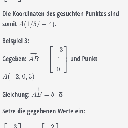
Die Koordinaten des gesuchten Punktes sind
somit
.
A
(
1
/
5
/
−
4
)
(
1
/
5
/
−
4
)
A
Beispiel 3:
⎡
⎤
−
3
→
⎢
⎥
Gegeben:
und Punkt
A
B
→
=
[
−
3
4
0
]
=
4
⎣
⎦
A
B
0
A
(
−
2
,
0
,
3
)
(
−
2
,
0
,
3
)
A
→
⃗
Gleichung:
A
B
→
=
b
→
–
a
→
⃗
=
–
A
B
b
a
Setze die gegebenen Werte ein:
−
3
−
2