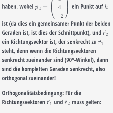
⎛
⎞
⎜
⎟
haben, wobei
ein Punkt auf
p
→
2
=
(
1
4
−
2
)
h
⃗
=
4
⎝
⎠
p
h
2
−
2
ist (da dies ein gemeinsamer Punkt der beiden
Geraden ist, ist dies der Schnittpunkt), und
r
→
⃗
r
2
ein Richtungsvektor ist, der senkrecht zu
r
→
1
⃗
r
1
steht, denn wenn die Richtungsvektoren
senkrecht zueinander sind (90°-Winkel), dann
sind die kompletten Geraden senkrecht, also
orthogonal zueinander!
Orthogonalitätsbedingung:
Für die
Richtungsvektoren
und
muss gelten:
r
→
1
r
→
2
⃗
⃗
r
r
1
2