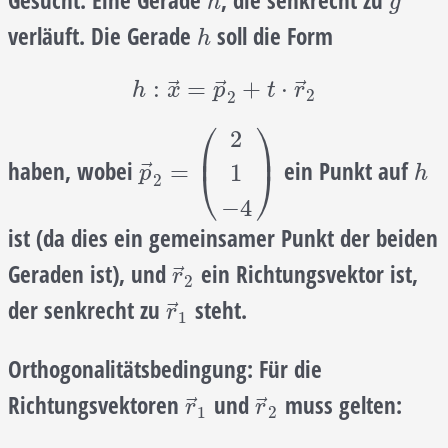
Gesucht:
Eine Gerade
, die senkrecht zu
h
g
h
g
verläuft. Die Gerade
soll die Form
h
h
h
:
x
→
=
p
→
2
+
t
⋅
r
→
2
⃗
⃗
⃗
:
=
+
⋅
h
x
p
t
r
2
2
⎛
⎞
2
⎜
⎟
haben, wobei
ein Punkt auf
p
→
2
=
(
2
1
−
4
)
h
⃗
=
1
⎝
⎠
p
h
2
−
4
ist (da dies ein gemeinsamer Punkt der beiden
Geraden ist), und
ein Richtungsvektor ist,
r
→
2
⃗
r
2
der senkrecht zu
steht.
r
→
1
⃗
r
1
Orthogonalitätsbedingung:
Für die
Richtungsvektoren
und
muss gelten:
r
→
1
r
→
2
⃗
⃗
r
r
1
2