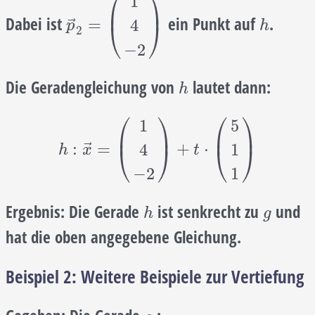
⎛
⎞
1
⎜
⎟
Dabei ist
ein Punkt auf
.
p
→
2
=
(
1
4
−
2
)
h
⃗
=
4
⎝
⎠
p
h
2
−
2
Die Geradengleichung von
lautet dann:
h
h
⎛
⎞
⎛
⎞
1
5
⎜
⎟
⎜
⎟
h
:
x
→
=
(
1
4
−
2
)
+
t
⋅
(
5
1
1
)
⃗
:
=
+
⋅
4
1
⎝
⎠
⎝
⎠
h
x
t
−
2
1
Ergebnis:
Die Gerade
ist senkrecht zu
und
h
g
h
g
hat die oben angegebene Gleichung.
Beispiel 2: Weitere Beispiele zur Vertiefung