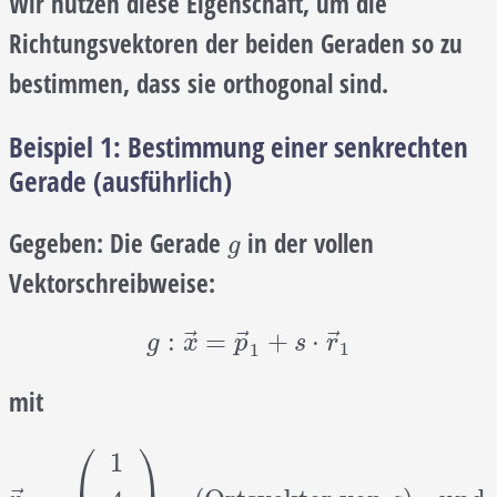
Wir nutzen diese Eigenschaft, um die
Richtungsvektoren der beiden Geraden so zu
bestimmen, dass sie orthogonal sind.
Beispiel 1: Bestimmung einer senkrechten
Gerade (ausführlich)
Gegeben:
Die Gerade
in der vollen
g
g
Vektorschreibweise:
g
:
x
→
=
p
→
1
+
s
⋅
r
→
1
⃗
⃗
⃗
:
=
+
⋅
g
x
p
s
r
1
1
mit
⎛
⎞
1