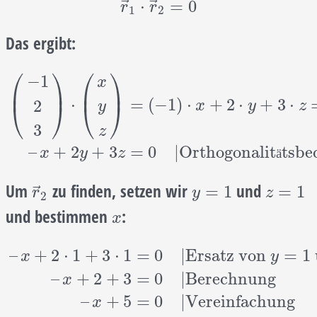
r
→
1
⋅
r
→
2
=
0
⃗
⃗
⋅
=
0
r
r
1
2
Das ergibt:
⎛
⎞
⎛
⎞
−
1
x
⎜
⎟
⎜
⎟
=
(
−
1
)
⋅
+
2
⋅
+
3
⋅
⋅
2
⎝
⎠
⎝
⎠
x
y
z
y
(
−
1
2
3
)
⋅
(
x
y
z
)
=
(
−
1
)
⋅
x
+
2
⋅
y
+
3
⋅
z
=
0
–
x
+
2
y
+
3
z
=
0
|
Orthog
3
z
–
+
2
+
3
=
0
|
Orthogonalit
tsbe
x
y
z
ä
Um
zu finden, setzen wir
und
r
→
2
y
=
1
z
=
1
⃗
=
1
=
1
r
y
z
2
und bestimmen
:
x
x
–
+
2
⋅
1
+
3
⋅
1
=
0
|
Ersatz von
=
1
x
y
–
+
2
+
3
=
0
|
Berechnung
x
–
x
+
2
⋅
1
+
3
⋅
1
=
0
|
Ersatz von
y
=
1
und
z
=
1
–
x
+
2
+
3
=
0
|
–
+
5
=
0
|
Vereinfachung
x