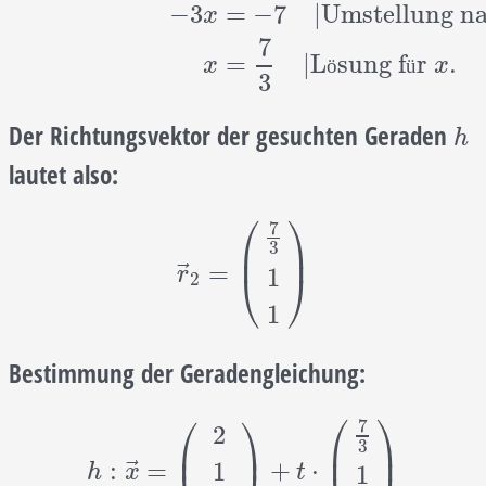
−
3
=
−
7
|
Umstellung n
x
7
=
|
L
sung f
r
.
x
ö
ü
x
3
Der Richtungsvektor der gesuchten Geraden
h
h
lautet also:
⎛
⎞
7
⎜
⎟
3
r
→
2
=
(
7
3
1
1
)
⃗
=
1
r
⎝
⎠
2
1
Bestimmung der Geradengleichung:
⎛
⎞
⎛
⎞
7
2
⎜
⎟
⎜
⎟
3
h
:
x
→
=
(
2
1
−
4
)
+
t
⋅
(
7
3
1
1
)
⃗
:
=
+
⋅
1
1
h
x
t