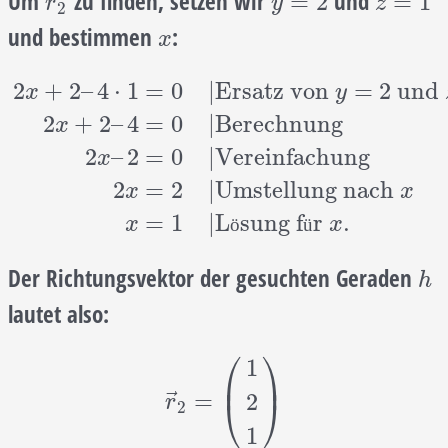
Um
zu finden, setzen wir
und
r
→
2
y
=
2
z
=
1
⃗
=
2
=
1
r
y
z
2
und bestimmen
:
x
x
2
+
2
–
4
⋅
1
=
0
|
Ersatz von
=
2
und
x
y
2
+
2
–
4
=
0
|
Berechnung
x
2
x
+
2
–
4
⋅
1
=
0
|
Ersatz von
y
=
2
und
z
=
1
2
x
+
2
–
4
=
0
|
Be
2
–
2
=
0
|
Vereinfachung
x
2
=
2
|
Umstellung nach
x
x
=
1
|
L
sung f
r
.
x
ö
ü
x
Der Richtungsvektor der gesuchten Geraden
h
h
lautet also:
⎛
⎞
1
⎜
⎟
r
→
2
=
(
1
2
1
)
⃗
=
2
⎝
⎠
r
2
1