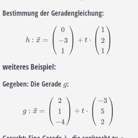
Bestimmung der Geradengleichung:
⎛
⎞
⎛
⎞
0
1
⎜
⎟
⎜
⎟
h
:
x
→
=
(
0
−
3
1
)
+
t
⋅
(
1
2
1
)
⃗
:
=
+
⋅
−
3
2
⎝
⎠
⎝
⎠
h
x
t
1
1
weiteres Beispiel:
Gegeben:
Die Gerade
:
g
g
⎛
⎞
⎛
⎞
2
−
3
⎜
⎟
⎜
⎟
g
:
x
→
=
(
2
1
−
4
)
+
t
⋅
(
−
3
5
2
)
⃗
:
=
+
⋅
1
5
⎝
⎠
⎝
⎠
g
x
t
−
4
2