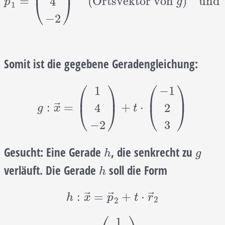
⎜
⎟
p
→
1
=
(
1
4
−
2
)
(Ortsvektor von
g
)
und
⃗
=
(Ortsvektor von
)
und
4
⎝
⎠
p
g
1
−
2
Somit ist die gegebene Geradengleichung:
⎛
⎞
⎛
⎞
1
−
1
⎜
⎟
⎜
⎟
g
:
x
→
=
(
1
4
−
2
)
+
t
⋅
(
−
1
2
3
)
⃗
:
=
+
⋅
4
2
⎝
⎠
⎝
⎠
g
x
t
−
2
3
Gesucht:
Eine Gerade
, die senkrecht zu
h
g
h
g
verläuft. Die Gerade
soll die Form
h
h
h
:
x
→
=
p
→
2
+
t
⋅
r
→
2
⃗
⃗
⃗
:
=
+
⋅
h
x
p
t
r
2
2
1