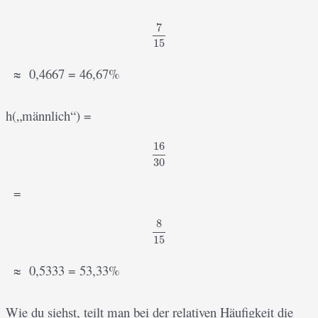
7
7
15
15
≈ 0,4667 = 46,67%
h(„männlich“) =
16
16
30
30
=
8
8
15
15
≈ 0,5333 = 53,33%
Wie du siehst, teilt man bei der relativen Häufigkeit die